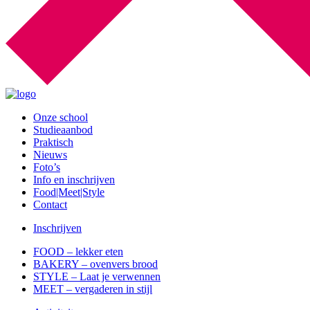
Onze school
Studieaanbod
Praktisch
Nieuws
Foto’s
Info en inschrijven
Food|Meet|Style
Contact
Inschrijven
FOOD – lekker eten
BAKERY – ovenvers brood
STYLE – Laat je verwennen
MEET – vergaderen in stijl