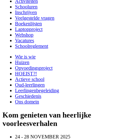
Activiteiten
Schooluren
Inschrijven
Veelgestelde vragen
Boekenlijsten
Laptopproject
Webshop
Vacatures
Schoolreglement
Wie is wie
Huizen
Opvoedingsproject
HOEIST?!
Actieve school
Oud-leerlingen
Leerlingenbegeleiding
Geschiedenis
Ons domein
Kom genieten van heerlijke
voorleesverhalen
24 - 28 NOVEMBER 2025