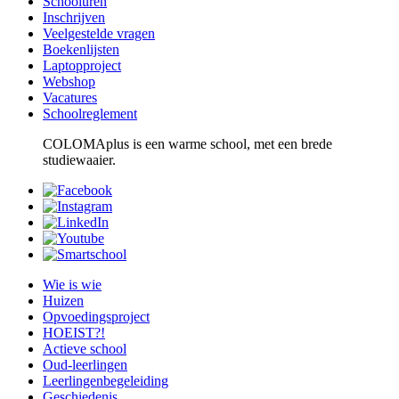
Schooluren
Inschrijven
Veelgestelde vragen
Boekenlijsten
Laptopproject
Webshop
Vacatures
Schoolreglement
COLOMAplus is een warme school, met een brede
studiewaaier.
Wie is wie
Huizen
Opvoedingsproject
HOEIST?!
Actieve school
Oud-leerlingen
Leerlingenbegeleiding
Geschiedenis