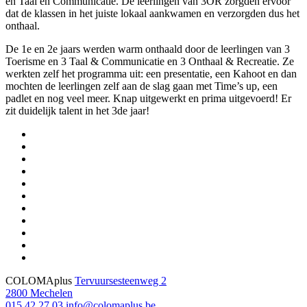
en Taal en Communicatie. De leerlingen van 3OR zorgden ervoor
dat de klassen in het juiste lokaal aankwamen en verzorgden dus het
onthaal.
De 1e en 2e jaars werden warm onthaald door de leerlingen van 3
Toerisme en 3 Taal & Communicatie en 3 Onthaal & Recreatie. Ze
werkten zelf het programma uit: een presentatie, een Kahoot en dan
mochten de leerlingen zelf aan de slag gaan met Time’s up, een
padlet en nog veel meer. Knap uitgewerkt en prima uitgevoerd! Er
zit duidelijk talent in het 3de jaar!
COLOMAplus
Tervuursesteenweg 2
2800 Mechelen
015 42 27 03
info@colomaplus.be