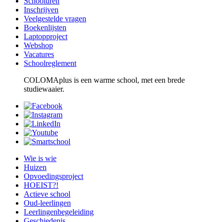
Schooluren
Inschrijven
Veelgestelde vragen
Boekenlijsten
Laptopproject
Webshop
Vacatures
Schoolreglement
COLOMAplus is een warme school, met een brede
studiewaaier.
Wie is wie
Huizen
Opvoedingsproject
HOEIST?!
Actieve school
Oud-leerlingen
Leerlingenbegeleiding
Geschiedenis