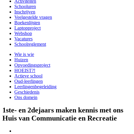
Activiteiten
Schooluren
Inschrijven
Veelgestelde vragen
Boekenlijsten
Laptopproject
Webshop
Vacatures
Schoolreglement
Wie is wie
Huizen
Opvoedingsproject
HOEIST?!
Actieve school
Oud-leerlingen
Leerlingenbegeleiding
Geschiedenis
Ons domein
1ste- en 2dejaars maken kennis met ons
Huis van Communicatie en Recreatie