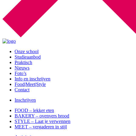
Onze school
Studieaanbod
Praktisch
Nieuws
Foto’s
Info en inschrijven
Food|Meet|Style
Contact
Inschrijven
FOOD – lekker eten
BAKERY – ovenvers brood
STYLE – Laat je verwennen
MEET – vergaderen in stijl