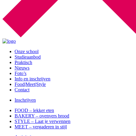
Onze school
Studieaanbod
Praktisch
Nieuws
Foto’s
Info en inschrijven
Food|Meet|Style
Contact
Inschrijven
FOOD – lekker eten
BAKERY – ovenvers brood
STYLE – Laat je verwennen
MEET – vergaderen in stijl