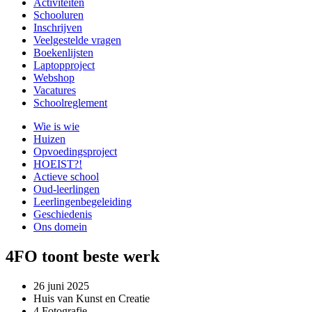
Activiteiten
Schooluren
Inschrijven
Veelgestelde vragen
Boekenlijsten
Laptopproject
Webshop
Vacatures
Schoolreglement
Wie is wie
Huizen
Opvoedingsproject
HOEIST?!
Actieve school
Oud-leerlingen
Leerlingenbegeleiding
Geschiedenis
Ons domein
4FO toont beste werk
26 juni 2025
Huis van Kunst en Creatie
4 Fotografie