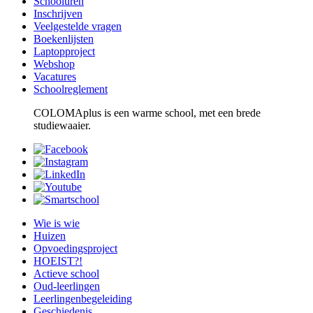
Schooluren
Inschrijven
Veelgestelde vragen
Boekenlijsten
Laptopproject
Webshop
Vacatures
Schoolreglement
COLOMAplus is een warme school, met een brede
studiewaaier.
Wie is wie
Huizen
Opvoedingsproject
HOEIST?!
Actieve school
Oud-leerlingen
Leerlingenbegeleiding
Geschiedenis