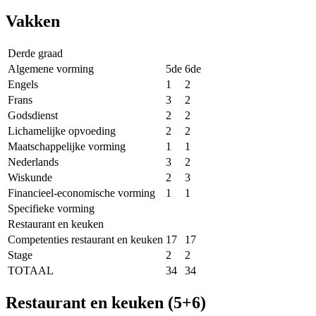
Vakken
Derde graad
Algemene vorming
5de
6de
Engels
1
2
Frans
3
2
Godsdienst
2
2
Lichamelijke opvoeding
2
2
Maatschappelijke vorming
1
1
Nederlands
3
2
Wiskunde
2
3
Financieel-economische vorming
1
1
Specifieke vorming
Restaurant en keuken
Competenties restaurant en keuken
17
17
Stage
2
2
TOTAAL
34
34
Restaurant en keuken (5+6)