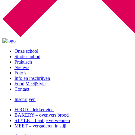
Onze school
Studieaanbod
Praktisch
Nieuws
Foto’s
Info en inschrijven
Food|Meet|Style
Contact
Inschrijven
FOOD – lekker eten
BAKERY – ovenvers brood
STYLE – Laat je verwennen
MEET – vergaderen in stijl