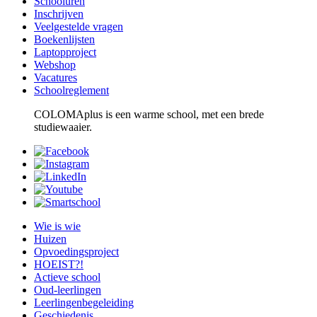
Schooluren
Inschrijven
Veelgestelde vragen
Boekenlijsten
Laptopproject
Webshop
Vacatures
Schoolreglement
COLOMAplus is een warme school, met een brede
studiewaaier.
Wie is wie
Huizen
Opvoedingsproject
HOEIST?!
Actieve school
Oud-leerlingen
Leerlingenbegeleiding
Geschiedenis