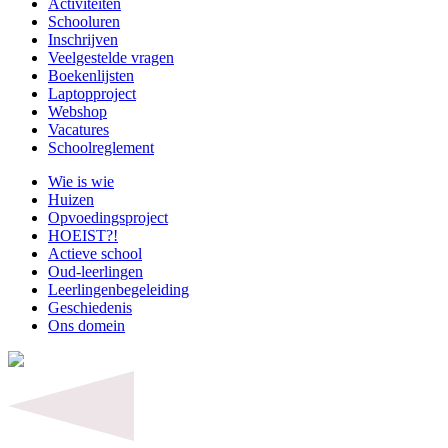
Activiteiten
Schooluren
Inschrijven
Veelgestelde vragen
Boekenlijsten
Laptopproject
Webshop
Vacatures
Schoolreglement
Wie is wie
Huizen
Opvoedingsproject
HOEIST?!
Actieve school
Oud-leerlingen
Leerlingenbegeleiding
Geschiedenis
Ons domein